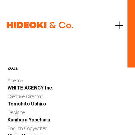
JP
EN
United Arrows Ltd.
CITEN
2021
Agency
WHITE AGENCY Inc.
Creative Director
Tomohito Ushiro
Designer
Work
Kuniharu Yosehara
English Copywriter
Services