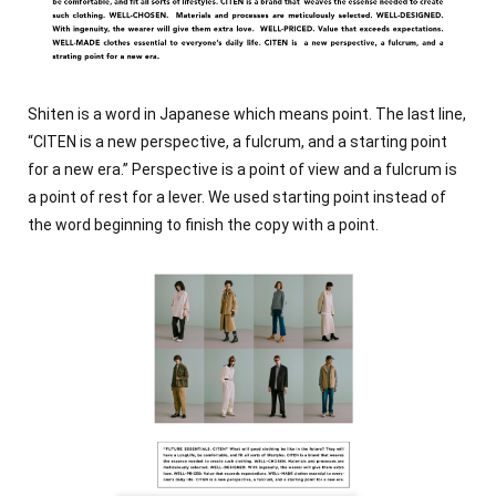
30+
Contact
Shiten is a word in Japanese which means point. The last line,
“CITEN is a new perspective, a fulcrum, and a starting point
for a new era.” Perspective is a point of view and a fulcrum is
a point of rest for a lever. We used starting point instead of
the word beginning to finish the copy with a point.