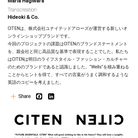
Maria Hagiwara
Transcreation
Copy
Hideoki & Co.
CITENは、株式会社ユナイテッドアローズが運営する新しいオ
Global Branding
ンラインショップブランドです。
今回のプロジェクトの課題はCITENのブランドステートメント
Production
を、親会社と同じ高品質な基準で表現することでした。私たち
はCITENは明日のライフスタイル・ファッション・カルチャー
Social Strategy
のためのブランドであると認識しました。”Wells”を積み重ねる
ことからヒントを得て、すべての言葉がうまく調和するような
英語のコピーを考えました。
Web3
Share
Co-creators
Director